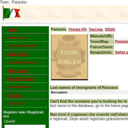
Town : Panzano
-
Panzano
,
,
,
Home
Firenze (FI)
Toscana
50020
Website/URL:
-
Town Links
Town/Map:
Panzan
-
First Names Index
Patron/Saint:
Related/Info:
Sights 
-
Family Trees
-
Last Name Search
-
Town Search
-
Zip Code Search
- ;
Contributions
Last names of immigrants of Panzano:
Boccadoro
- ;
Forums
Can't find the surname you're looking for in
-
About Us
last name to the database, go to the home page a
Register now / Registrati
Non trovi il cognome che ricerchi nell'elen
ora
e registrati. Dopo averti registrato gratuitament
Userid