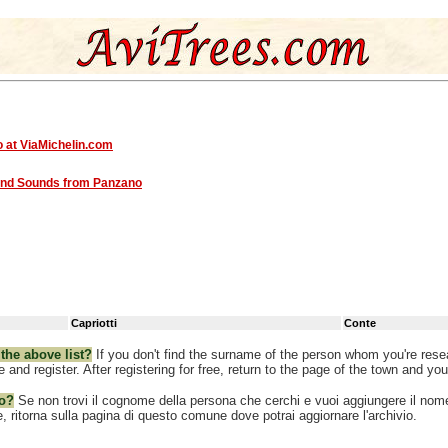
o
at ViaMichelin.com
and Sounds from Panzano
Capriotti
Conte
 the above list?
If you don't find the surname of the person whom you're resea
nd register. After registering for free, return to the page of the town and you'
co?
Se non trovi il cognome della persona che cerchi e vuoi aggiungere il nom
e, ritorna sulla pagina di questo comune dove potrai aggiornare l'archivio.