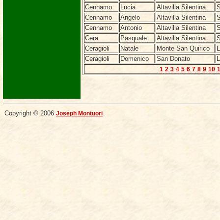
Cennamo
Lucia
Altavilla Silentina
S
Cennamo
Angelo
Altavilla Silentina
S
Cennamo
Antonio
Altavilla Silentina
S
Cera
Pasquale
Altavilla Silentina
S
Ceragioli
Natale
Monte San Quirico
L
Ceragioli
Domenico
San Donato
L
1
2
3
4
5
6
7
8
9
10
Copyright © 2006
Joseph Montuori